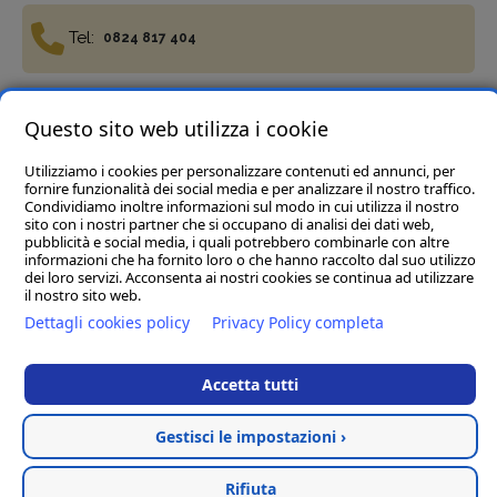
Tel:
0824 817 404
Fax:
Questo sito web utilizza i cookie
0824 817 977
Utilizziamo i cookies per personalizzare contenuti ed annunci, per
fornire funzionalità dei social media e per analizzare il nostro traffico.
Condividiamo inoltre informazioni sul modo in cui utilizza il nostro
sito con i nostri partner che si occupano di analisi dei dati web,
pubblicità e social media, i quali potrebbero combinarle con altre
informazioni che ha fornito loro o che hanno raccolto dal suo utilizzo
Termini e condizioni
Privacy Policy
Cookie policy
dei loro servizi. Acconsenta ai nostri cookies se continua ad utilizzare
Del Vecchio Agriservizi Srl
- C.da Tre Pietre, snc, 82034
il nostro sito web.
Guardia Sanframondi (BN) P.IVA 01472040623
Dettagli cookies policy
Privacy Policy completa
Rea BN123197 Cap.soc € 45.000,00 i.v. - Pec :
delvecchioagriservizisrl@legalmail.it
Accetta tutti
Hosted & created by
Clion
Gestisci le impostazioni ›
Rifiuta