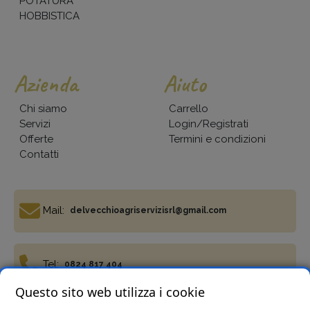
POTATURA
HOBBISTICA
Azienda
Aiuto
Chi siamo
Carrello
Servizi
Login/Registrati
Offerte
Termini e condizioni
Contatti
Mail:
delvecchioagriservizisrl@gmail.com
Tel:
0824 817 404
Questo sito web utilizza i cookie