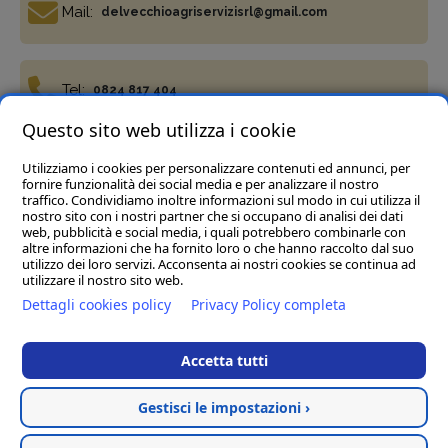
Mail:
delvecchioagriservizisrl@gmail.com
Tel:
0824 817 404
Questo sito web utilizza i cookie
Utilizziamo i cookies per personalizzare contenuti ed annunci, per
Fax:
0824 817 977
fornire funzionalità dei social media e per analizzare il nostro
traffico. Condividiamo inoltre informazioni sul modo in cui utilizza il
nostro sito con i nostri partner che si occupano di analisi dei dati
web, pubblicità e social media, i quali potrebbero combinarle con
altre informazioni che ha fornito loro o che hanno raccolto dal suo
utilizzo dei loro servizi. Acconsenta ai nostri cookies se continua ad
utilizzare il nostro sito web.
Termini e condizioni
Privacy Policy
Cookie policy
Dettagli cookies policy
Privacy Policy completa
Del Vecchio Agriservizi Srl
- C.da Tre Pietre, snc, 82034
Guardia Sanframondi (BN) P.IVA 01472040623
Accetta tutti
Rea BN123197 Cap.soc € 45.000,00 i.v. - Pec :
delvecchioagriservizisrl@legalmail.it
Gestisci le impostazioni ›
Hosted & created by
Clion