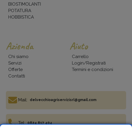
BIOSTIMOLANTI
POTATURA
HOBBISTICA
Azienda
Aiuto
Chi siamo
Carrello
Servizi
Login/Registrati
Offerte
Termini e condizioni
Contatti
Mail:
delvecchioagriservizisrl@gmail.com
Tel:
0824 817 404