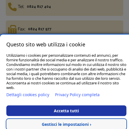
Tel:
0824 817 404
Fax:
0824 817 977
Questo sito web utilizza i cookie
Utilizziamo i cookies per personalizzare contenuti ed annunci, per
fornire funzionalità dei social media e per analizzare il nostro traffico.
Condividiamo inoltre informazioni sul modo in cui utilizza il nostro sito
Termini e condizioni
Privacy Policy
Cookie policy
con i nostri partner che si occupano di analisi dei dati web, pubblicità e
Del Vecchio Agriservizi Srl
- C.da Tre Pietre, snc, 82034
social media, i quali potrebbero combinarle con altre informazioni che
ha fornito loro o che hanno raccolto dal suo utilizzo dei loro servizi.
Guardia Sanframondi (BN) P.IVA 01472040623
Acconsenta ai nostri cookies se continua ad utilizzare il nostro sito
Rea BN123197 Cap.soc € 45.000,00 i.v. - Pec :
web.
delvecchioagriservizisrl@legalmail.it
Dettagli cookies policy
Privacy Policy completa
Hosted & created by
Clion
Accetta tutti
Gestisci le impostazioni ›