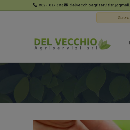
0824 817 404
delvecchioagriservizisrl@gmai
Gli ord