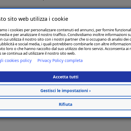
to sito web utilizza i cookie
e l’interpretazione delle analisi chimico fisiche
iamo i cookies per personalizzare contenuti ed annunci, per fornire funzional
media e per analizzare il nostro traffico. Condividiamo inoltre informazioni s
li elementi nutritivi e la redazione del piano di concimazione a
 cui utilizza il nostro sito con i nostri partner che si occupano di analisi dei 
ubblicità e social media, i quali potrebbero combinarle con altre informazion
 delle colture per N, P2O5 e K2O
ito loro o che hanno raccolto dal suo utilizzo dei loro servizi. Acconsenta ai 
 se continua ad utilizzare il nostro sito web.
 colture di interesse regionale
li cookies policy
Privacy Policy completa
i comuni della regione
Accetta tutti
are nelle zone vulnerabili ai nitrati di origine agricola.
Gestisci le impostazioni ›
o e calcolare le unità di concime, è stato inoltre predisposto un
egionali che dei tecnici esterni che, attraverso l’inserimento dei d
Rifiuta
imazione aziendale.