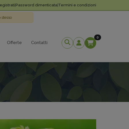
gistrati
|
Password dimenticata
|
Termini e condizioni
o stesso
Elementi Nel Ca
0
Offerte
Contatti