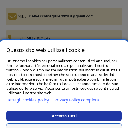
Mail:
delvecchioagriservizisrl@gmail.com
Tel:
0824 817 404
Questo sito web utilizza i cookie
Utilizziamo i cookies per personalizzare contenuti ed annunci, per
Fax:
0824 817 977
fornire funzionalità dei social media e per analizzare il nostro
traffico. Condividiamo inoltre informazioni sul modo in cui utilizza il
nostro sito con i nostri partner che si occupano di analisi dei dati
web, pubblicità e social media, i quali potrebbero combinarle con
altre informazioni che ha fornito loro o che hanno raccolto dal suo
utilizzo dei loro servizi. Acconsenta ai nostri cookies se continua ad
utilizzare il nostro sito web.
Termini e condizioni
Privacy Policy
Cookie policy
Dettagli cookies policy
Privacy Policy completa
Del Vecchio Agriservizi Srl
- C.da Tre Pietre, snc, 82034
Guardia Sanframondi (BN) P.IVA 01472040623
Accetta tutti
Rea BN123197 Cap.soc € 45.000,00 i.v. - Pec :
delvecchioagriservizisrl@legalmail.it