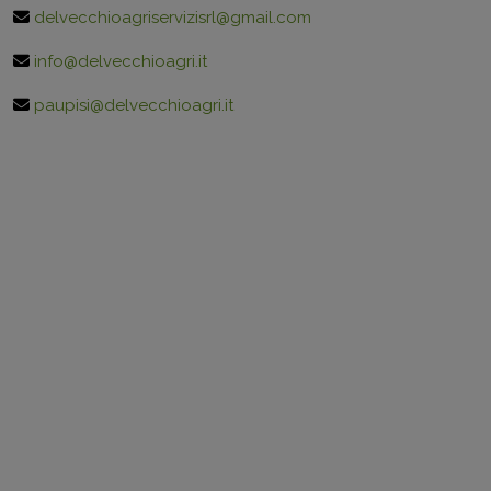
delvecchioagriservizisrl@gmail.com
info@delvecchioagri.it
paupisi@delvecchioagri.it