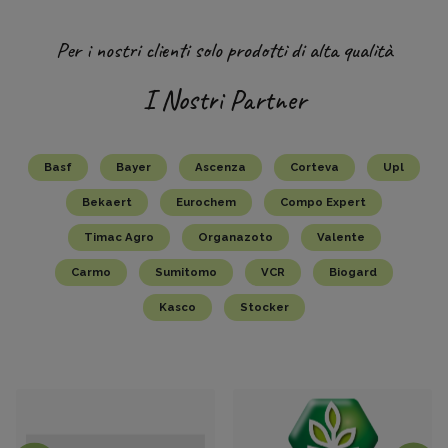
Per i nostri clienti solo prodotti di alta qualità
I Nostri Partner
Basf
Bayer
Ascenza
Corteva
Upl
Bekaert
Eurochem
Compo Expert
Timac Agro
Organazoto
Valente
Carmo
Sumitomo
VCR
Biogard
Kasco
Stocker