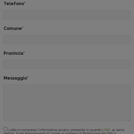
Telefono*
Comune*
Provincia*
Messaggio*
Letta e compresa l'informativa privacy presente in questo
LINK
, ai sensi
dell’art. 6 del Regolamento Europeo in materia di Protezione dei Dati n.