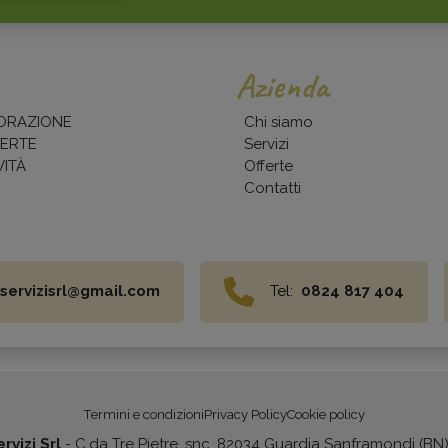
Azienda
ORAZIONE
Chi siamo
ERTE
Servizi
ITÀ
Offerte
Contatti
servizisrl@gmail.com
Tel:
0824 817 404
Termini e condizioni
Privacy Policy
Cookie policy
rvizi Srl
- C.da Tre Pietre, snc, 82034 Guardia Sanframondi (BN