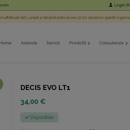
l.com
Login/Re
ini effettuati dal Lunedì a Venerdì entro le ore 12:00 verranno spediti il giorn
Home
Azienda
Servizi
Prodotti
Consulenze
DECIS EVO LT1
34,00 €
Disponibile