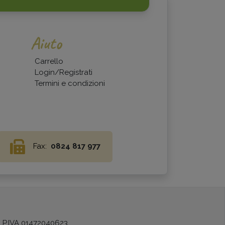
Aiuto
Carrello
Login/Registrati
Termini e condizioni
Fax:
0824 817 977
) P.IVA 01472040623