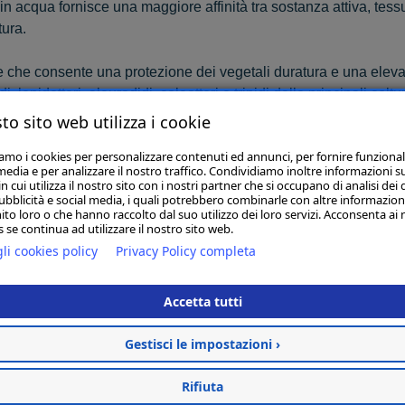
 in acqua fornisce una maggiore affinità tra sostanza attiva, tessu
ura.
e che consente una protezione dei vegetali duratura e una eleva
i, lepidotteri, aleurodidi, coleotteri e tripidi delle principali coltu
to sito web utilizza i cookie
Articoli Correlati
iamo i cookies per personalizzare contenuti ed annunci, per fornire funzional
media e per analizzare il nostro traffico. Condividiamo inoltre informazioni s
 cui utilizza il nostro sito con i nostri partner che si occupano di analisi dei 
ubblicità e social media, i quali potrebbero combinarle con altre informazion
ito loro o che hanno raccolto dal suo utilizzo dei loro servizi. Acconsenta ai 
 se continua ad utilizzare il nostro sito web.
li cookies policy
CLOSER ML 250
Privacy Policy completa
€ 65,00
Accetta tutti
Acquista
Gestisci le impostazioni ›
Rifiuta