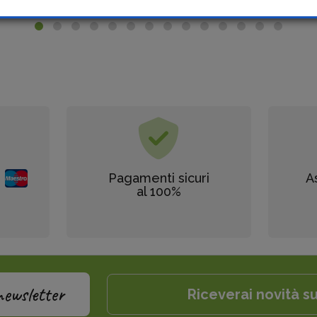
Pagamenti sicuri
A
al 100%
newsletter
Riceverai novità su