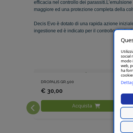
efficacia nel controllo dei parassiti.L’emulsione
maggiore ed una protezione completa della colt
Decis Evo è dotato di una rapida azione inizial
ingestione ed è indicato per il controllo degli afid
Ques
Utilizz
social 
modo in
web, p
ha forn
cookies
DROPALIS GR.500
Dettag
€ 30,00
Acquista