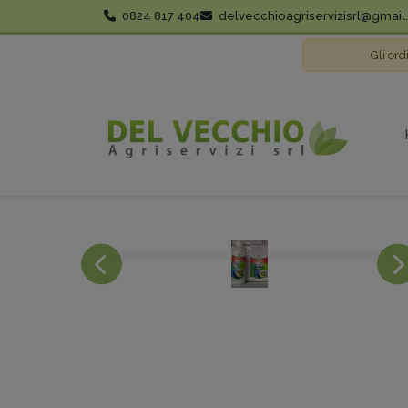
0824 817 404
delvecchioagriservizisrl@gmai
Gli ord