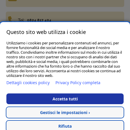
Tel:
0824 817 404
Questo sito web utilizza i cookie
Utilizziamo i cookies per personalizzare contenuti ed annunci, per
Fax:
0824 817 977
fornire funzionalità dei social media e per analizzare il nostro
traffico. Condividiamo inoltre informazioni sul modo in cui utilizza il
nostro sito con i nostri partner che si occupano di analisi dei dati
web, pubblicità e social media, i quali potrebbero combinarle con
altre informazioni che ha fornito loro o che hanno raccolto dal suo
utilizzo dei loro servizi. Acconsenta ai nostri cookies se continua ad
utilizzare il nostro sito web.
Termini e condizioni
Privacy Policy
Cookie policy
Dettagli cookies policy
Privacy Policy completa
Del Vecchio Agriservizi Srl
- C.da Tre Pietre, snc, 82034
Guardia Sanframondi (BN) P.IVA 01472040623
Accetta tutti
Rea BN123197 Cap.soc € 45.000,00 i.v. - Pec :
delvecchioagriservizisrl@legalmail.it
Gestisci le impostazioni ›
Hosted & created by
Clion
Rifiuta
Filtra