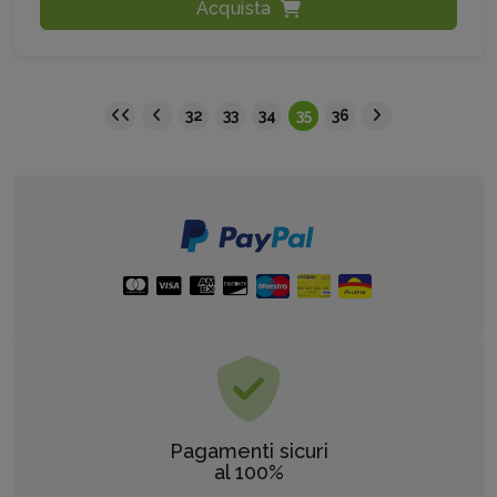
Acquista
32
33
34
35
36
Pagamenti sicuri
al 100%