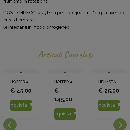
frumento in rotazione.
DOSI D’IMPIEGO: 0,75 l/ha per 200-400 litri d’acqua avendo
cura di irrorare
le infestanti in modo omogeneo.
Articoli Correlati
HOPPER 480 LT.5
HOPPER 480 LT. 20
HELMSTAR 75 WG G.100
€ 45,00
€
€ 25,00
145,00
Acquista
Acquista
Acquista