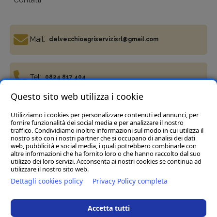
Mail:
delvecchioagriservizisrl@gmail.com
Tel:
0824 817 404
Questo sito web utilizza i cookie
Utilizziamo i cookies per personalizzare contenuti ed annunci, per
Fax:
0824 817 977
fornire funzionalità dei social media e per analizzare il nostro
traffico. Condividiamo inoltre informazioni sul modo in cui utilizza il
nostro sito con i nostri partner che si occupano di analisi dei dati
web, pubblicità e social media, i quali potrebbero combinarle con
altre informazioni che ha fornito loro o che hanno raccolto dal suo
utilizzo dei loro servizi. Acconsenta ai nostri cookies se continua ad
utilizzare il nostro sito web.
Termini e condizioni
Privacy Policy
Cookie policy
Dettagli cookies policy
Privacy Policy completa
Del Vecchio Agriservizi Srl
- C.da Tre Pietre, snc, 82034
Guardia Sanframondi (BN) P.IVA 01472040623
Accetta tutti
Rea BN123197 Cap.soc € 45.000,00 i.v. - Pec :