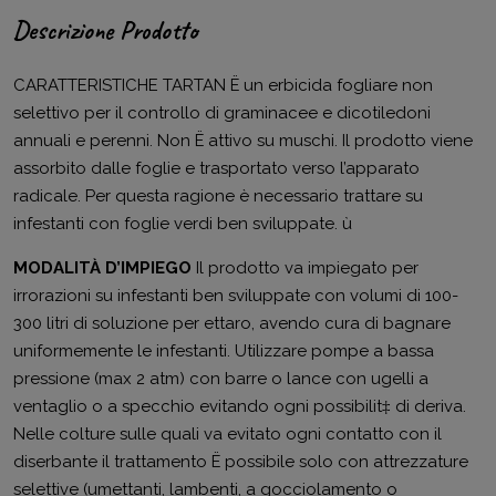
Descrizione Prodotto
CARATTERISTICHE TARTAN Ë un erbicida fogliare non
selettivo per il controllo di graminacee e dicotiledoni
annuali e perenni. Non Ë attivo su muschi. Il prodotto viene
assorbito dalle foglie e trasportato verso l’apparato
radicale. Per questa ragione è necessario trattare su
infestanti con foglie verdi ben sviluppate. ù
MODALITÀ D’IMPIEGO
Il prodotto va impiegato per
irrorazioni su infestanti ben sviluppate con volumi di 100-
300 litri di soluzione per ettaro, avendo cura di bagnare
uniformemente le infestanti. Utilizzare pompe a bassa
pressione (max 2 atm) con barre o lance con ugelli a
ventaglio o a specchio evitando ogni possibilit‡ di deriva.
Nelle colture sulle quali va evitato ogni contatto con il
diserbante il trattamento Ë possibile solo con attrezzature
selettive (umettanti, lambenti, a gocciolamento o