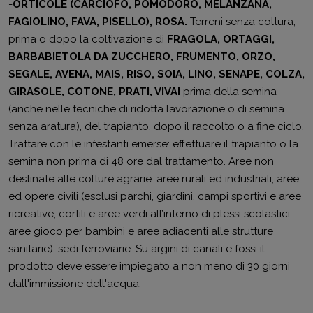
-
ORTICOLE (CARCIOFO, POMODORO, MELANZANA,
FAGIOLINO, FAVA, PISELLO), ROSA.
Terreni senza coltura,
prima o dopo la coltivazione di
FRAGOLA, ORTAGGI,
BARBABIETOLA DA ZUCCHERO, FRUMENTO, ORZO,
SEGALE, AVENA, MAIS, RISO, SOIA, LINO,
SENAPE, COLZA,
GIRASOLE, COTONE, PRATI, VIVAI
prima della semina
(anche nelle tecniche di ridotta lavorazione o di semina
senza aratura), del trapianto, dopo il raccolto o a fine ciclo.
Trattare con le infestanti emerse: effettuare il trapianto o la
semina non prima di 48 ore dal trattamento. Aree non
destinate alle colture agrarie: aree rurali ed industriali, aree
ed opere civili (esclusi parchi, giardini, campi sportivi e aree
ricreative, cortili e aree verdi all’interno di plessi scolastici,
aree gioco per bambini e aree adiacenti alle strutture
sanitarie), sedi ferroviarie. Su argini di canali e fossi il
prodotto deve essere impiegato a non meno di 30 giorni
dall'immissione dell'acqua.