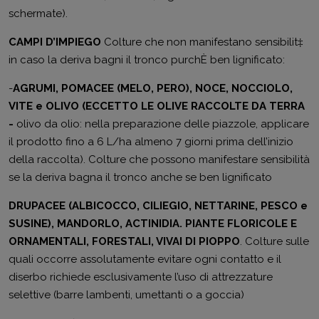
schermate).
CAMPI D’IMPIEGO
Colture che non manifestano sensibilit‡
in caso la deriva bagni il tronco purchÈ ben lignificato:
-
AGRUMI, POMACEE (MELO, PERO), NOCE, NOCCIOLO,
VITE e OLIVO (ECCETTO LE OLIVE RACCOLTE DA TERRA
-
olivo da olio: nella preparazione delle piazzole, applicare
il prodotto fino a 6 L/ha almeno 7 giorni prima dell’inizio
della raccolta). Colture che possono manifestare sensibilità
se la deriva bagna il tronco anche se ben lignificato
DRUPACEE (ALBICOCCO, CILIEGIO, NETTARINE, PESCO e
SUSINE), MANDORLO, ACTINIDIA. PIANTE FLORICOLE E
ORNAMENTALI, FORESTALI, VIVAI DI PIOPPO
. Colture sulle
quali occorre assolutamente evitare ogni contatto e il
diserbo richiede esclusivamente l’uso di attrezzature
selettive (barre lambenti, umettanti o a goccia)