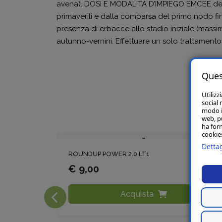
avena). DOSI E MODALITÀ D’IMPIEGO EMCEE deve
primaverili e dalla comparsa del primo nodo fino
presenza di erbacce allo stadio iniziale (massim
autunno-vernini. Effettuare un solo trattamento
Ques
Utilizz
social 
modo in
web, p
ha forn
cookies
Dettag
ROUNDUP POWER 2.0 LT1
€ 9,00
Acquista