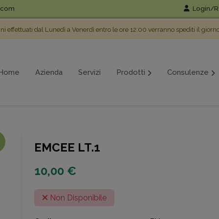
l.com
Login/Re
ini effettuati dal Lunedì a Venerdì entro le ore 12:00 verranno spediti il giorn
Home
Azienda
Servizi
Prodotti
Consulenze
EMCEE LT.1
10,00 €
Non Disponibile