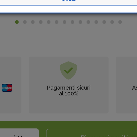
Pagamenti sicuri
A
al 100%