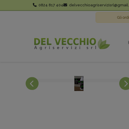
0824 817 404
delvecchioagriservizisrl@gmai
Gli ord