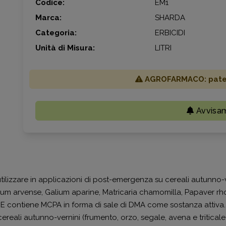
Codice:
EM1
Marca:
SHARDA
Categoria:
ERBICIDI
Unità di Misura:
LITRI
AGROFARMACO: patent
Avvisa
izzare in applicazioni di post-emergenza su cereali autunno-vern
 Cirsium arvense, Galium aparine, Matricaria chamomilla, Papaver rh
E contiene MCPA in forma di sale di DMA come sostanza attiv
reali autunno-vernini (frumento, orzo, segale, avena e triticale)