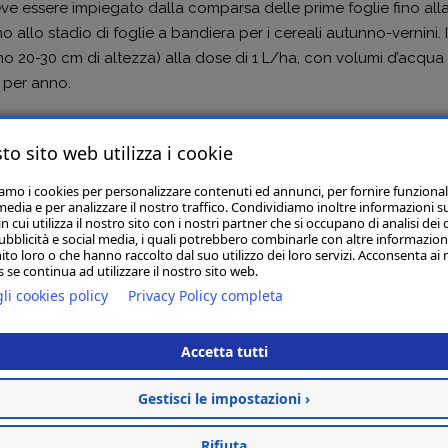
 essere impiegato dalla comparsa delle prime foglie fino alla
 allo stadio di foglie a bandiera per i cereali autunno-vernini. 
o 20-30 cm di altezza) alla dose di 1 L/ha, con volumi d’acqua di
 per anno.
to sito web utilizza i cookie
iamo i cookies per personalizzare contenuti ed annunci, per fornire funzional
Articoli Correlati
media e per analizzare il nostro traffico. Condividiamo inoltre informazioni s
 cui utilizza il nostro sito con i nostri partner che si occupano di analisi dei 
ubblicità e social media, i quali potrebbero combinarle con altre informazion
ito loro o che hanno raccolto dal suo utilizzo dei loro servizi. Acconsenta ai 
 se continua ad utilizzare il nostro sito web.
li cookies policy
Privacy Policy completa
TRAILER 20 GR PZ. 25
€ 50,00
Accetta tutti
Acquista
Gestisci le impostazioni ›
Rifiuta