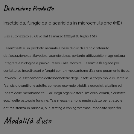
Descrizione Prodotto
Insetticida, fungicida e acaricida in microemulsione (ME)
Uso autorizzato su Olivo dal 21 marzo 2023 al 18 luglio 2023
Essen'ciel® è un prodotto naturale a base di olio di arancio ottenuto
dall'estrazione dal flavedo di arancio dolce, pertanto utilizzabile in agricoltura
integrata e biologica e privo di residui alla raccolta. Essen'ciel® agisce per
contatto su insetti-acari e funghi con un meccanismo d’azione puramente fisico.
Provoca il disseccamento dell’esoscheletro degli insetti a corpo molle durante le
fasi sia giovanili che adulte, come ad esempio tripidi, aleurodidi, cicaline ed
inoltre delle membrane cellulari degli organi esterni (micelio, conidi, cleistoteci
ecc…) delle patologie fungine. Tale meccanismo lo rende adatto per strategie
antiresistenza in miscela, o in strategia con agrofarmaci monosito specifici.
Modalità d'uso