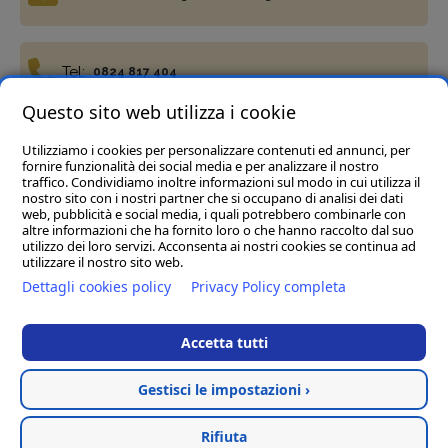
Tel:
0824 817 404
Questo sito web utilizza i cookie
Utilizziamo i cookies per personalizzare contenuti ed annunci, per
Fax:
0824 817 977
fornire funzionalità dei social media e per analizzare il nostro
traffico. Condividiamo inoltre informazioni sul modo in cui utilizza il
nostro sito con i nostri partner che si occupano di analisi dei dati
web, pubblicità e social media, i quali potrebbero combinarle con
altre informazioni che ha fornito loro o che hanno raccolto dal suo
utilizzo dei loro servizi. Acconsenta ai nostri cookies se continua ad
utilizzare il nostro sito web.
Termini e condizioni
Privacy Policy
Cookie policy
Dettagli cookies policy
Privacy Policy completa
Del Vecchio Agriservizi Srl
- C.da Tre Pietre, snc, 82034
Guardia Sanframondi (BN) P.IVA 01472040623
Accetta tutti
Rea BN123197 Cap.soc € 45.000,00 i.v. - Pec :
delvecchioagriservizisrl@legalmail.it
Gestisci le impostazioni ›
Hosted & created by
Clion
Rifiuta