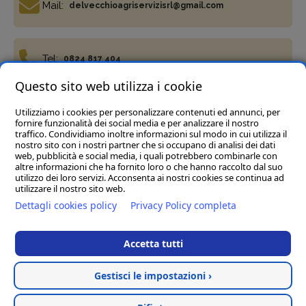
Mail:
delvecchioagriservizisrl@gmail.com
Tel:
0824 817 404
Questo sito web utilizza i cookie
Utilizziamo i cookies per personalizzare contenuti ed annunci, per
Fax:
0824 817 977
fornire funzionalità dei social media e per analizzare il nostro
traffico. Condividiamo inoltre informazioni sul modo in cui utilizza il
nostro sito con i nostri partner che si occupano di analisi dei dati
web, pubblicità e social media, i quali potrebbero combinarle con
altre informazioni che ha fornito loro o che hanno raccolto dal suo
utilizzo dei loro servizi. Acconsenta ai nostri cookies se continua ad
utilizzare il nostro sito web.
Termini e condizioni
Privacy Policy
Cookie policy
Dettagli cookies policy
Privacy Policy completa
Del Vecchio Agriservizi Srl
- C.da Tre Pietre, snc, 82034
Guardia Sanframondi (BN) P.IVA 01472040623
Accetta tutti
Rea BN123197 Cap.soc € 45.000,00 i.v. - Pec :
delvecchioagriservizisrl@legalmail.it
Gestisci le impostazioni ›
Hosted & created by
Clion