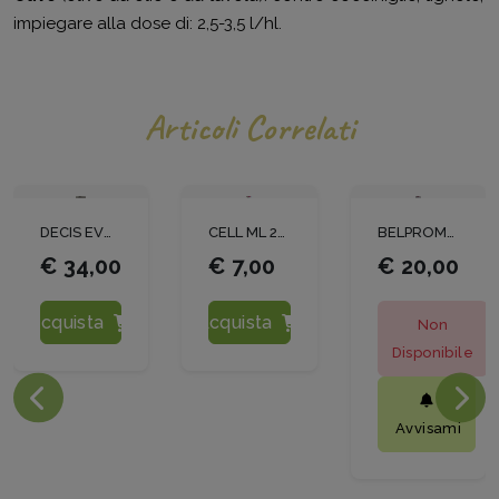
impiegare alla dose di: 2,5-3,5 l/hl.
Articoli Correlati
DECIS EVO LT1
CELL ML 250
BELPROMEC LT 1
€ 34,00
€ 7,00
€ 20,00
Acquista
Acquista
Non
Disponibile
Avvisami