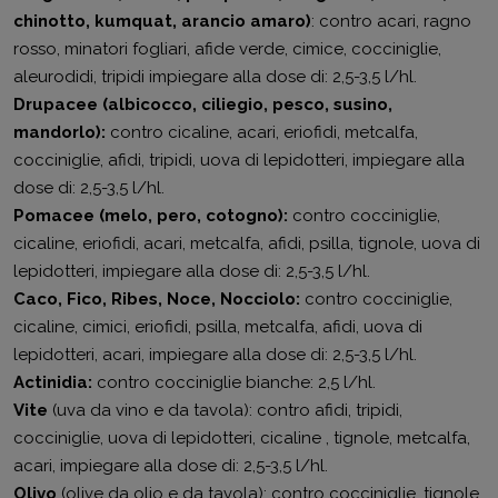
chinotto, kumquat, arancio amaro)
: contro acari, ragno
rosso, minatori fogliari, afide verde, cimice, cocciniglie,
aleurodidi, tripidi impiegare alla dose di: 2,5-3,5 l/hl.
Drupacee (albicocco, ciliegio, pesco, susino,
mandorlo):
contro cicaline, acari, eriofidi, metcalfa,
cocciniglie, afidi, tripidi, uova di lepidotteri, impiegare alla
dose di: 2,5-3,5 l/hl.
Pomacee (melo, pero, cotogno):
contro cocciniglie,
cicaline, eriofidi, acari, metcalfa, afidi, psilla, tignole, uova di
lepidotteri, impiegare alla dose di: 2,5-3,5 l/hl.
Caco, Fico, Ribes, Noce, Nocciolo:
contro cocciniglie,
cicaline, cimici, eriofidi, psilla, metcalfa, afidi, uova di
lepidotteri, acari, impiegare alla dose di: 2,5-3,5 l/hl.
Actinidia:
contro cocciniglie bianche: 2,5 l/hl.
Vite
(uva da vino e da tavola): contro afidi, tripidi,
cocciniglie, uova di lepidotteri, cicaline , tignole, metcalfa,
acari, impiegare alla dose di: 2,5-3,5 l/hl.
Olivo
(olive da olio e da tavola): contro cocciniglie, tignole,