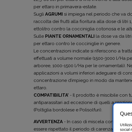
per ettaro in primavera-estate.
Sugli
AGRUMI
si impiega nel periodo che va d
raccolta dei frutti alla fioritura alla dose di litri 
ettolitro contro la cocciniglia cotonosa e le alt
Sulle
PIANTE ORNAMENTALI
la dose va da litri 5
per ettaro contro le cocciniglie in genere.
Le concentrazioni indicate si riferiscono a trat
effettuati a volume normale (1500-3000 l/Ha per
arboree, 1000-1500 l/Ha per le ornamentali). Ne
applicazioni a volumi inferiori adeguare di co
concentrazione d’impiego in modo da mantene
ettaro.
COMPATIBILITA’
- Il prodotto è miscibile con tu
antiparassitari ad eccezione di quelli a reazion
(Poltiglia bordolese e Polisolfuri).
Ques
AVVERTENZA
- In caso di miscela con altri for
Utilizz
essere rispettato il periodo di carenza più lun
social 