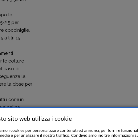
opo la
1,5-2,5 per
re cocciniglie.
 a litri 15
tamenti
 le colture
l caso di
nseguenza la
re la dose per
tti i comuni
e alcalina
to sito web utilizza i cookie
mulati, deve
iamo i cookies per personalizzare contenuti ed annunci, per fornire funzional
go. Devono
media e per analizzare il nostro traffico. Condividiamo inoltre informazioni s