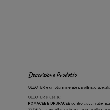
Descrizione Prodotto
OLEOTER è un olio minerale paraffinico specifico 
OLEOTER si usa su:
POMACEE E DRUPACEE
contro cocciniglie, all
22,5-60 litri per ettaro a fine inverno e alla dose d