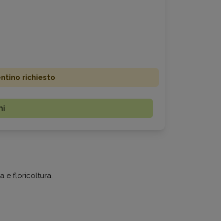
ino richiesto
mi
 e floricoltura.