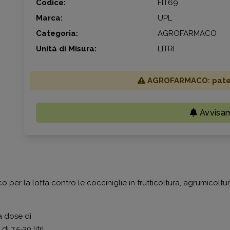
Codice:
FIT69
Marca:
UPL
Categoria:
AGROFARMACO
Unità di Misura:
LITRI
AGROFARMACO: patent
Avvisa
per la lotta contro le cocciniglie in frutticoltura, agrumicoltura
a dose di
i 7,5-30 litri