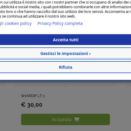
 cui utilizza il nostro sito con i nostri partner che si occupano di analisi dei 
 prescritte
ubblicità e social media, i quali potrebbero combinarle con altre informazion
ito loro o che hanno raccolto dal suo utilizzo dei loro servizi. Acconsenta ai 
o casi di
 se continua ad utilizzare il nostro sito web.
lazione
li cookies policy
Privacy Policy completa
ttamenti 20
Accetta tutti
Gestisci le impostazioni ›
Articoli Correlati
Rifiuta
SHARDIF LT.1
€ 30,00
Acquista