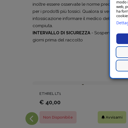
modo in
inoltre essere osservate le norme precauzionali
web, p
ha forn
per i prodotti più tossici. Qualora si verificasser
cookies
intossicazione informare il medico della misce
Dettag
compiuta.
INTERVALLO DI SICUREZZA
- Sospendere i tra
giorni prima del raccolto
ETHREL LT1
€ 40,00
Non Disponibile
Avvisami