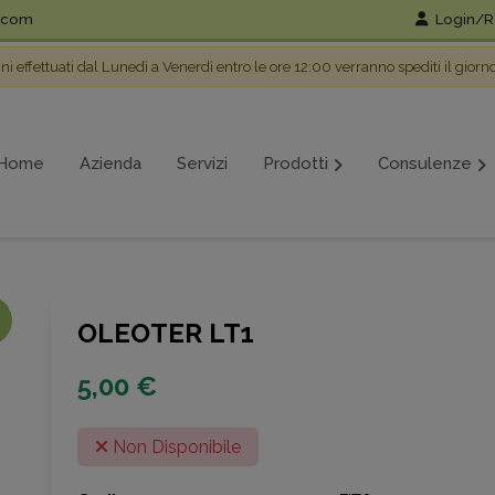
l.com
Login/Re
ini effettuati dal Lunedì a Venerdì entro le ore 12:00 verranno spediti il giorn
Home
Azienda
Servizi
Prodotti
Consulenze
OLEOTER LT1
5,00 €
Non Disponibile