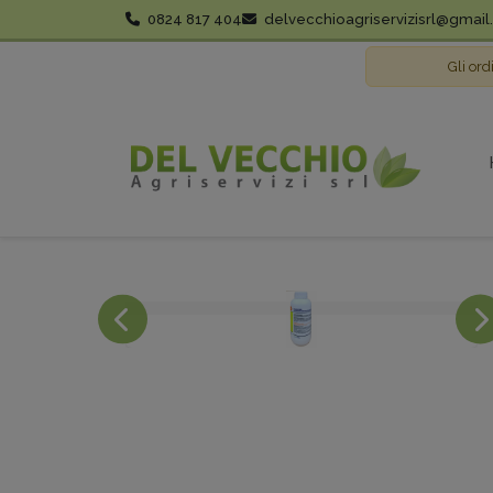
0824 817 404
delvecchioagriservizisrl@gmai
Gli ord