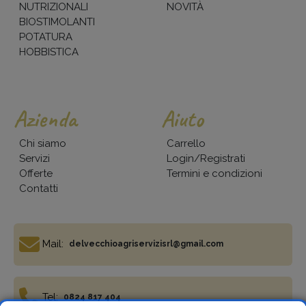
NUTRIZIONALI
NOVITÀ
BIOSTIMOLANTI
POTATURA
HOBBISTICA
Azienda
Aiuto
Chi siamo
Carrello
Servizi
Login/Registrati
Offerte
Termini e condizioni
Contatti
Mail:
delvecchioagriservizisrl@gmail.com
Tel:
0824 817 404